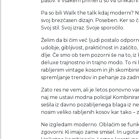
pasov. V vsakem primeru so vsi unikatni. 
Pa so bili Walk the talk kdaj moderni? Ne
svoj brezčasen dizajn. Poseben. Ker so čevl
Svoj stil. Svoj izraz. Svoje sporočilo.
Želim da bi čim več ljudi postalo odporni
udobje, gibljivost, praktičnost in zaščit
dlje. Če smo ob tem pozorni še na to, iz
deluxe trajnostno in trajno modo. To ni
rabljenim vintage kosom in jih skombinira
spremljanje trendov in pehanje za zadnj
Zato res ne vem, ali je letos ponovno var
naj me ustavi modna policija! Kombiniram 
sešila iz davno pozabljenega blaga iz ne
nosim veliko rabljenih kosov kar tako –
Ne izgledam moderno. Oblačim se funkci
zgovorni. Ki imajo zame smisel. In ugotav