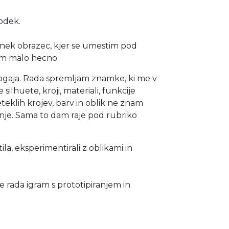
godek.
 nek obrazec, kjer se umestim pod
im malo hecno.
ogaja. Rada spremljam znamke, ki me v
ilhuete, kroji, materiali, funkcije
teklih krojev, barv in oblik ne znam
anje. Sama to dam raje pod rubriko
ila, eksperimentirali z oblikami in
se rada igram s prototipiranjem in