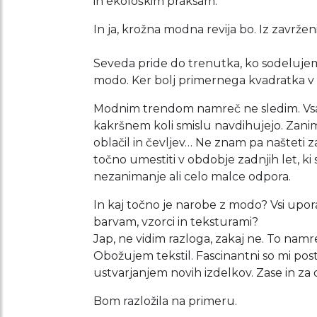
in ekološkim praksam.
In ja, krožna modna revija bo. Iz zavrže
Seveda pride do trenutka, ko sodelujem
modo. Ker bolj primernega kvadratka v
Modnim trendom namreč ne sledim. Vsaj
kakršnem koli smislu navdihujejo. Zanimiv
oblačil in čevljev… Ne znam pa našteti z
točno umestiti v obdobje zadnjih let, k
nezanimanje ali celo malce odpora.
In kaj točno je narobe z modo? Vsi uporabl
barvam, vzorci in teksturami?
Jap, ne vidim razloga, zakaj ne. To namr
Obožujem tekstil. Fascinantni so mi posto
ustvarjanjem novih izdelkov. Zase in za 
Bom razložila na primeru.