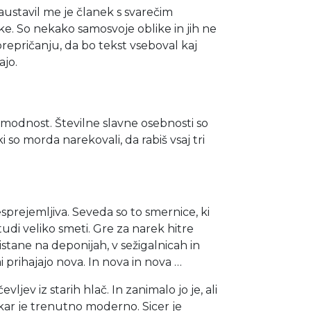
austavil me je članek s svarečim
e. So nekako samosvoje oblike in jih ne
prepričanju, da bo tekst vseboval kaj
ajo.
omodnost. Številne slavne osebnosti so
i so morda narekovali, da rabiš vsaj tri
sprejemljiva. Seveda so to smernice, ki
 tudi veliko smeti. Gre za narek hitre
stane na deponijah, v sežigalnicah in
i prihajajo nova. In nova in nova …
ev iz starih hlač. In zanimalo jo je, ali
, kar je trenutno moderno. Sicer je