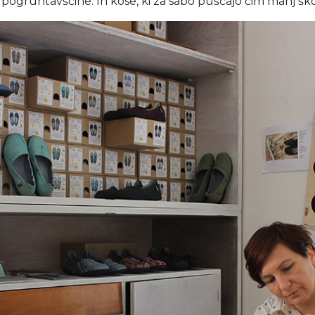
ogruntavščine. In kose, ki za sabo puščajo čim manj škod