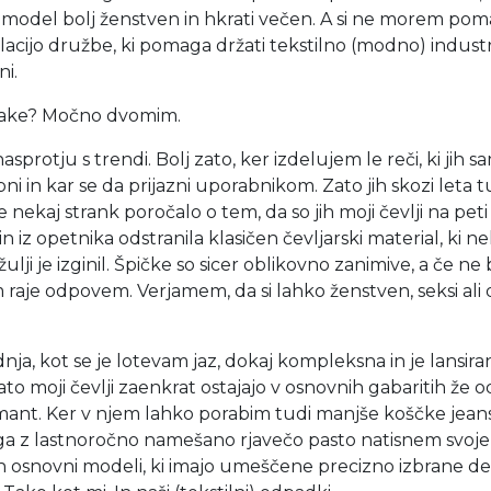
k model bolj ženstven in hkrati večen. A si ne morem poma
jo družbe, ki pomaga držati tekstilno (modno) industrij
i.
ičake? Močno dvomim.
protju s trendi. Bolj zato, ker izdelujem le reči, ki jih 
i in kar se da prijazni uporabnikom. Zato jih skozi leta t
ekaj strank poročalo o tem, da so jih moji čevlji na peti 
 iz opetnika odstranila klasičen čevljarski material, ki nek
ulji je izginil. Špičke so sicer oblikovno zanimive, a če ne
 raje odpovem. Verjamem, da si lahko ženstven, seksi ali
nja, kot se je lotevam jaz, dokaj kompleksna in je lansi
o moji čevlji zaenkrat ostajajo v osnovnih gabaritih že o
mant. Ker v njem lahko porabim tudi manjše koščke jea
erega z lastnoročno namešano rjavečo pasto natisnem svo
osnovni modeli, ki imajo umeščene precizno izbrane detaj