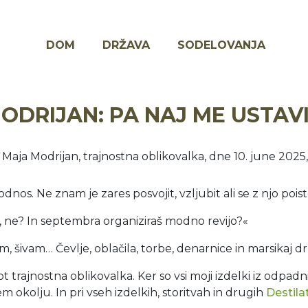
MAIN
DOM
DRŽAVA
SODELOVANJA
NAVIGATION
DRIJAN: PA NAJ ME USTAVI
 Maja Modrijan, trajnostna oblikovalka, dne 10. june 2025
s. Ne znam je zares posvojit, vzljubit ali se z njo poist
a, ne? In septembra organiziraš modno revijo?«
m, šivam… Čevlje, oblačila, torbe, denarnice in marsikaj 
 trajnostna oblikovalka. Ker so vsi moji izdelki iz odpadn
m okolju. In pri vseh izdelkih, storitvah in drugih
Destila