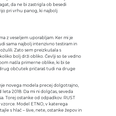
gat, da ne bi zastrigla ob besedi
o pri vrhu panog, ki najbolj
sama z veseljem uporabljam. Ker mi je
udi sama najbolj intenzivno testiram in
ožulili. Zato sem preizkušala s
oliko bolj drži obliko. Čevlji so še vedno
 bom našla primerne oblike, ki bi še
 drug občutek pričaraš tudi na druge
ranje novega modela precej dolgotrajno,
d leta 2018. Da mi ni dolgčas, seveda
nsa. Torej ostanke od odpadkov. RUST
je vzorce. Model ETNO, v katerega
le s hlač – šive, nete, ostanke žepov in