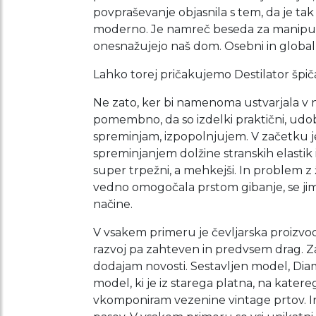
povpraševanje objasnila s tem, da je ta
moderno. Je namreč beseda za manipulaci
onesnažujejo naš dom. Osebni in globaln
Lahko torej pričakujemo Destilator šp
Ne zato, ker bi namenoma ustvarjala v nas
pomembno, da so izdelki praktični, udobn
spreminjam, izpopolnjujem. V začetku je n
spreminjanjem dolžine stranskih elastik in
super trpežni, a mehkejši. In problem z ž
vedno omogočala prstom gibanje, se jim
načine.
V vsakem primeru je čevljarska proizvod
razvoj pa zahteven in predvsem drag. Zat
dodajam novosti. Sestavljen model, Dia
model, ki je iz starega platna, na kat
vkomponiram vezenine vintage prtov. In 