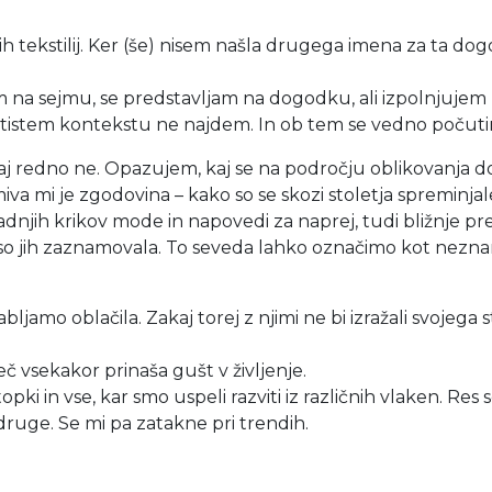
nih tekstilij. Ker (še) nisem našla drugega imena za ta do
 na sejmu, se predstavljam na dogodku, ali izpolnjujem
 tistem kontekstu ne najdem. In ob tem se vedno počut
 redno ne. Opazujem, kaj se na področju oblikovanja d
a mi je zgodovina – kako so se skozi stoletja spreminjale s
adnjih krikov mode in napovedi za naprej, tudi bližnje pre
i so jih zaznamovala. To seveda lahko označimo kot nezn
jamo oblačila. Zakaj torej z njimi ne bi izražali svojega st
eč vsekakor prinaša gušt v življenje.
pki in vse, kar smo uspeli razviti iz različnih vlaken. Res 
druge. Se mi pa zatakne pri trendih.