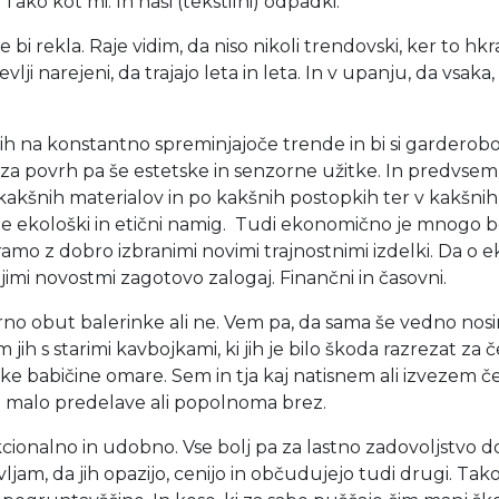
Tako kot mi. In naši (tekstilni) odpadki.
 bi rekla. Raje vidim, da niso nikoli trendovski, ker to hkr
ji narejeni, da trajajo leta in leta. In v upanju, da vsaka, k
h na konstantno spreminjajoče trende in bi si garderobo se
o, za povrh pa še estetske in senzorne užitke. In predvsem 
 kakšnih materialov in po kakšnih postopkih ter v kakšnih
 le ekološki in etični namig. Tudi ekonomično je mnogo b
mo z dobro izbranimi novimi trajnostnimi izdelki. Da o eko
imi novostmi zagotovo zalogaj. Finančni in časovni.
no obut balerinke ali ne. Vem pa, da sama še vedno nosim s
jih s starimi kavbojkami, ki jih je bilo škoda razrezat za
ke babičine omare. Sem in tja kaj natisnem ali izvezem čez
 z malo predelave ali popolnoma brez.
onalno in udobno. Vse bolj pa za lastno zadovoljstvo do
ljam, da jih opazijo, cenijo in občudujejo tudi drugi. Tako