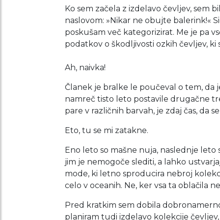
Ko sem začela z izdelavo čevljev, sem bi
naslovom: »Nikar ne obujte balerink!« S
poskušam več kategorizirat. Me je pa vse
podatkov o škodljivosti ozkih čevljev, ki
Ah, naivka!
Članek je bralke le poučeval o tem, da 
namreč tisto leto postavile drugačne trend
pare v različnih barvah, je zdaj čas, da s
Eto, tu se mi zatakne.
Eno leto so mašne nuja, naslednje leto s
jim je nemogoče slediti, a lahko ustvarjaj
mode, ki letno sproducira nebroj kolekci
celo v oceanih. Ne, ker vsa ta oblačila ne
Pred kratkim sem dobila dobronamerno spo
planiram tudi izdelavo kolekcije čevljev,