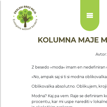
Skip
to
main
content
KOLUMNA MAJE MO
Avtor:
Z besedo »moda« imam en nedefiniran odno
»No, ampak saj si ti si modna oblikovalk
Oblikovalka absolutno. Oblikujem, kroji
Modna? Kaj pa vem. Raje se definiram kot
procentu, kar mi uspe narediti v lokalne