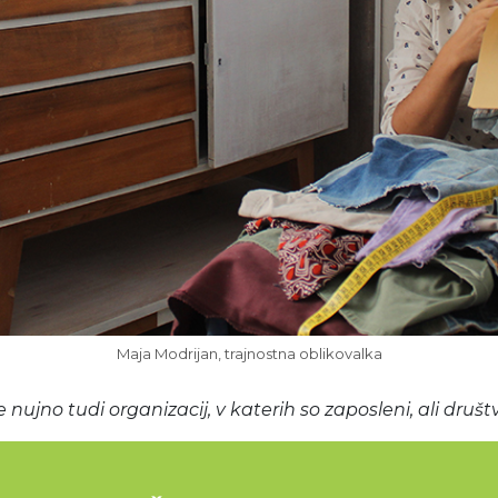
Maja Modrijan, trajnostna oblikovalka
e nujno tudi organizacij, v katerih so zaposleni, ali druš