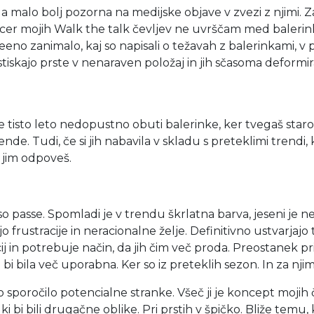
la malo bolj pozorna na medijske objave v zvezi z njimi. Z
icer mojih Walk the talk čevljev ne uvrščam med balerink
eno zanimalo, kaj so napisali o težavah z balerinkami, v 
 stiskajo prste v nenaraven položaj in jih sčasoma deformir
je tisto leto nedopustno obuti balerinke, ker tvegaš star
e. Tudi, če si jih nabavila v skladu s preteklimi trendi, k
e jim odpoveš.
o passe. Spomladi je v trendu škrlatna barva, jeseni je ne
o frustracije in neracionalne želje. Definitivno ustvarjajo
j in potrebuje način, da jih čim več proda. Preostanek pri
 bi bila več uporabna. Ker so iz preteklih sezon. In za njim
ročilo potencialne stranke. Všeč ji je koncept mojih čevlj
 ki bi bili drugačne oblike. Pri prstih v špičko. Bliže temu