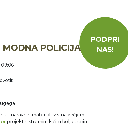
PODPRI
 MODNA POLICIJA!
NAS!
, 09:06
ovetit.
drugega.
ih ali naravnih materialov v največjem
tor
projektih stremim k čim bolj etičnim