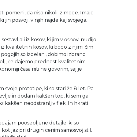
ati pomeni, da niso nikoli iz mode. Imajo
i jih posvoji, v njih najde kaj svojega.
stavljali iz kosov, ki jim v osnovi nudijo
iz kvalitetnih kosov, ki bodo z njimi čim
 pogojih so izdelani, dobimo izbrano
olj, če dajemo prednost kvalitetnim
nomiji časa niti ne govorim, saj je
voje prototipe, ki so stari že 8 let. Pa
 čevlje in dodam kakšen top, ki sem ga
 kakšen neodstranljiv flek. In hkrati
dajam poosebljene detajle, ki so
 kot jaz pri drugih cenim samosvoj stil.