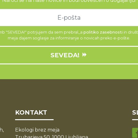
Naroči se na naše novice in bodi obveščen o dogajanju!
mb "SEVEDA!" potrjujem da sem prebral_a
politiko zasebnosti
in druš
meja dajem soglasje za informiranje o novicah preko e-pošte.
SEVEDA!
KONTAKT
S
h,
Ekologi brez meja
Trubarjeva 50, 1000 Ljubljana,