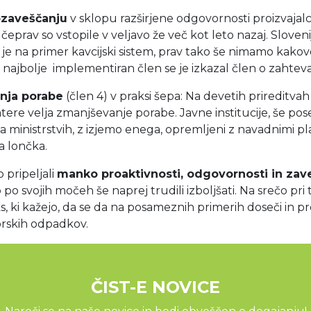
ozaveščanju
v sklopu razširjene odgovornosti proizvajalca 
čeprav so vstopile v veljavo že več kot leto nazaj. Sloveni
t je na primer kavcijski sistem, prav tako še nimamo kako
. Za najbolje implementiran člen se je izkazal člen o zaht
nja porabe
(člen 4) v praksi šepa: Na devetih prireditvah 
tere velja zmanjševanje porabe. Javne institucije, še pose
ministrstvih, z izjemo enega, opremljeni z navadnimi plasti
a lončka.
 pripeljali
manko proaktivnosti, odgovornosti in zav
 po svojih močeh še naprej trudili izboljšati. Na srečo pri 
 ki kažejo, da se da na posameznih primerih doseči in pres
morskih odpadkov.
ČIST-E NOVICE