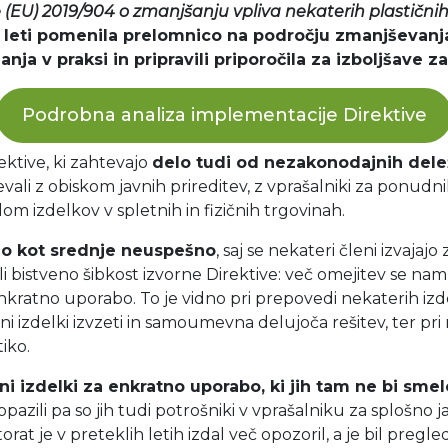
e (EU) 2019/904 o zmanjšanju vpliva nekaterih plastični
mi leti pomenila prelomnico na področju zmanjševanj
anja v praksi in pripravili priporočila za izboljšave z
Podrobna analiza implementacije Direktive
rektive, ki zahtevajo
delo tudi od nezakonodajnih dele
vali z obiskom javnih prireditev, z vprašalniki za ponud
om izdelkov v spletnih in fizičnih trgovinah.
jo kot srednje neuspešno
, saj se nekateri členi izvajaj
i bistveno šibkost izvorne Direktive: več omejitev se nam
ratno uporabo. To je vidno pri prepovedi nekaterih izdel
ni izdelki izvzeti in samoumevna delujoča rešitev, ter pri
tiko.
i izdelki za enkratno uporabo, ki jih tam ne bi smelo
 opazili pa so jih tudi potrošniki v vprašalniku za splošno 
rat je v preteklih letih izdal več opozoril, a je bil pregled