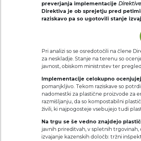
preverjanja implementacije
Direktiv
Direktiva je ob sprejetju pred peti
raziskavo pa so ugotovili stanje izvaj
Pri analizi so se osredotočili na člene Di
za neskladje. Stanje na terenu so ocenje
javnost, obiskom ministrstev ter pregled
Implementacije celokupno ocenjuje
pomanjkljivo. Tekom raziskave so potrdil
nadomestki za plastične proizvode za enk
razmišljanju, da so kompostabilni plastič
živili, ki najpogosteje vsebujejo tudi plas
Na trgu se še vedno znajdejo plastičn
javnih prireditvah, v spletnih trgovinah,
izvajanje kazenskih določb: tržni inšpekto