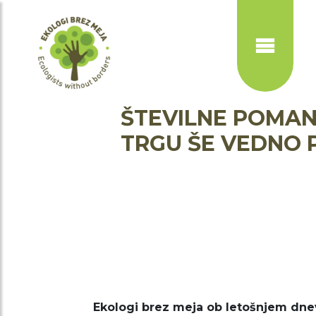
Skip
to
main
content
ŠTEVILNE POMANJ
TRGU ŠE VEDNO 
Ekologi brez meja ob letošnjem dnev