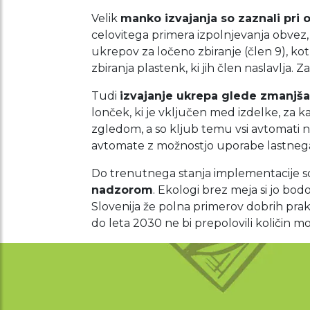
Velik
manko izvajanja so zaznali pri 
celovitega primera izpolnjevanja obvez, 
ukrepov za ločeno zbiranje (člen 9), ko
zbiranja plastenk, ki jih člen naslavlja
Tudi
izvajanje ukrepa glede zmanjša
lonček, ki je vključen med izdelke, za ka
zgledom, a so kljub temu vsi avtomati na 
avtomate z možnostjo uporabe lastneg
Do trenutnega stanja implementacije so
nadzorom
. Ekologi brez meja si jo bodo
Slovenija že polna primerov dobrih praks,
do leta 2030 ne bi prepolovili količin 