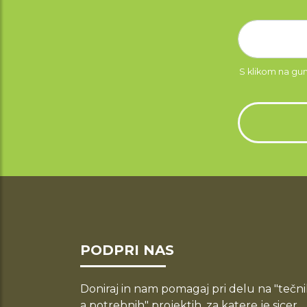
S klikom na gu
PODPRI NAS
Doniraj in nam pomagaj pri delu na "tečni
a potrebnih" projektih, za katere je sicer