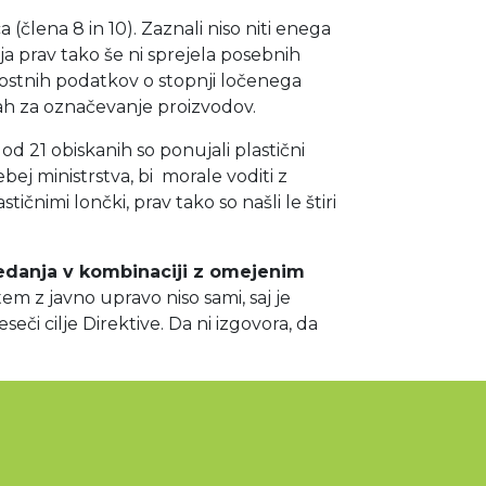
(člena 8 in 10). Zaznali niso niti enega
ja prav tako še ni sprejela posebnih
vostnih podatkov o stopnji ločenega
evah za označevanje proizvodov.
od 21 obiskanih so ponujali plastični
bej ministrstva, bi morale voditi z
čnimi lončki, prav tako so našli le štiri
edanja v kombinaciji z omejenim
tem z javno upravo niso sami, saj je
eči cilje Direktive. Da ni izgovora, da