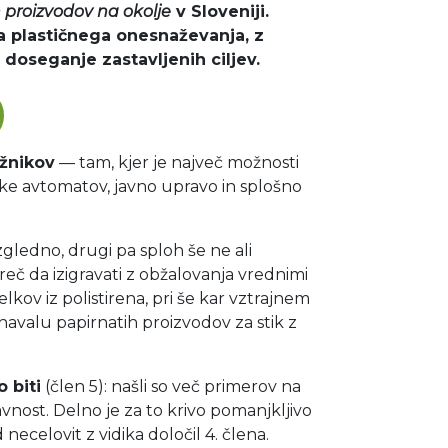
h proizvodov na okolje
v Sloveniji.
a plastičnega onesnaževanja, z
a doseganje zastavljenih ciljev.
žnikov
— tam, kjer je največ možnosti
nike avtomatov, javno upravo in splošno
o zgledno, drugi pa sploh še ne ali
reč da izigravati z obžalovanja vrednimi
kov iz polistirena, pri še kar vztrajnem
 navalu papirnatih proizvodov za stik z
 biti
(člen 5): našli so več primerov na
javnost. Delno je za to krivo pomanjkljivo
 necelovit z vidika določil 4. člena.