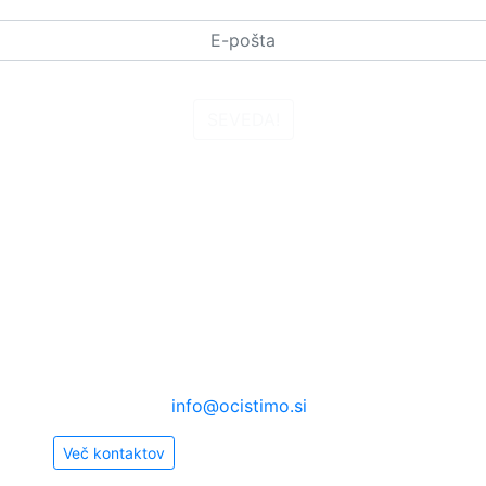
sem prebral_a
politiko zasebnosti
in društvu Ekologi brez meja dajem sogla
SEVEDA!
Kontakt
S
 a
Ekologi brez meja
Trubarjeva 50, 1000 Ljubljana,
040 255 433,
info@ocistimo.si
Več kontaktov