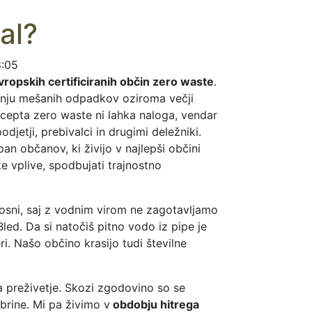
al?
8:05
vropskih certificiranih občin zero waste
.
šanju mešanih odpadkov oziroma večji
ncepta zero waste ni lahka naloga, vendar
jetji, prebivalci in drugimi deležniki.
pan občanov, ki živijo v najlepši občini
 vplive, spodbujati trajnostno
osni, saj z vodnim virom ne zagotavljamo
ed. Da si natočiš pitno vodo iz pipe je
i. Našo občino krasijo tudi številne
a preživetje. Skozi zgodovino so se
obrine. Mi pa živimo v
obdobju hitrega