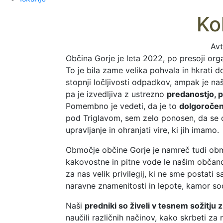
Ko
Avt
Občina Gorje je leta 2022, po presoji or
To je bila zame velika pohvala in hkrati
stopnji ločljivosti odpadkov, ampak je n
pa je izvedljiva z ustrezno
predanostjo, p
Pomembno je vedeti, da je to
dolgoročen 
pod Triglavom, sem zelo ponosen, da se o
upravljanje in ohranjati vire, ki jih imamo.
Območje občine Gorje je namreč tudi o
kakovostne in pitne vode le našim občanom
za nas velik privilegij, ki ne sme postati
naravne znamenitosti in lepote, kamor so
Naši
predniki so živeli v tesnem sožitju 
naučili različnih načinov, kako skrbeti za