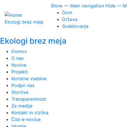
Skip
Main
Show — Main navigation
Hide — Ma
to
Dom
navigation
main
Država
Ekologi brez meja
content
Sodelovanja
Ekologi brez meja
Domov
O nas
Novice
Projekti
Koristne vsebine
Podpri nas
Storitve
Transparentnost
Za medije
Kontakt in vizitka
Čist-e-novice
Iskanje