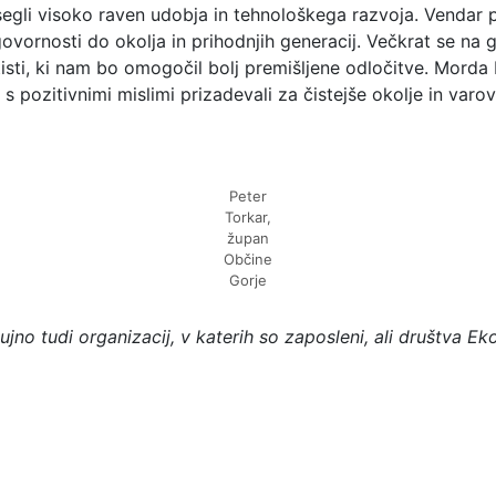
egli visoko raven udobja in tehnološkega razvoja. Vendar p
rnosti do okolja in prihodnjih generacij. Večkrat se na gl
isti, ki nam bo omogočil bolj premišljene odločitve. Morda
 pozitivnimi mislimi prizadevali za čistejše okolje in varov
Peter
Torkar,
župan
Občine
Gorje
ujno tudi organizacij, v katerih so zaposleni, ali društva Ek
Čist-e novice
Naroči se na naše novice in bodi obveščen o dogajanju!