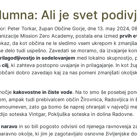
lumna: Ali je svet podivj
or: Peter Torkar, župan Občine Gorje, dne 13. may 2024, 0
ganizacije Mission Zero Academy, postala ena izmed
prvih e
 dokaz, da kot občina ne le sledimo vsem ukrepom k zmanj
aše delo tudi uspešno. Zavedati se moramo, da izvajanje ko
rilagodljivostjo in sodelovanjem
med lokalno skupnostjo, pod
cilj
, ki zahteva postopno uvajanje in prilagajanje. In kot žu
bčani dobro zavedajo kaj za nas pomeni zmanjšati okoljske
bmočje
kakovostne in čiste vode
. Na to smo še posebej pon
, ampak tudi prebivalcem občin Žirovnica, Radovljica in Bl
 samoumeven, zato ga bomo še naprej ohranjali v največji mer
dijo soteska Vintgar, Pokljuška soteska in dolina Radovne.
z naravo
in so bili pogosto odvisni od njenega ravnovesja z
 naravno okolje, ki jim je zagotavljalo osnovne življenjske d