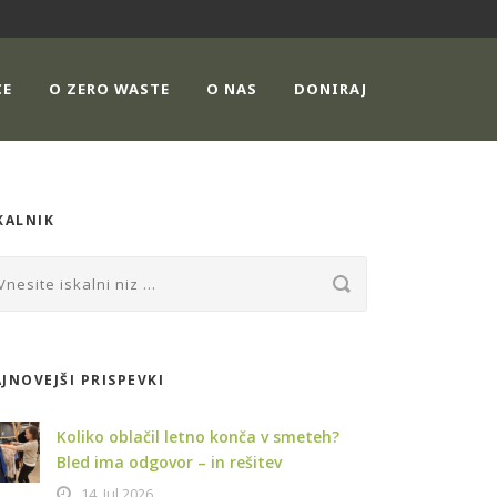
CE
O ZERO WASTE
O NAS
DONIRAJ
KALNIK
JNOVEJŠI PRISPEVKI
Koliko oblačil letno konča v smeteh?
Bled ima odgovor – in rešitev
14. Jul 2026