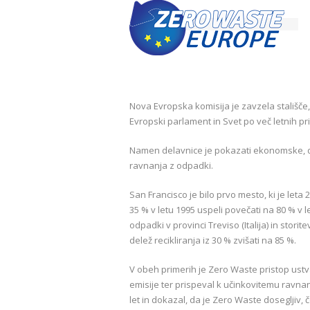
Nova Evropska komisija je zavzela stališče,
Evropski parlament in Svet po več letnih pri
Namen delavnice je pokazati ekonomske, dr
ravnanja z odpadki.
San Francisco je bilo prvo mesto, ki je leta 
35 % v letu 1995 uspeli povečati na 80 % v l
odpadki v provinci Treviso (Italija) in stori
delež recikliranja iz 30 % zvišati na 85 %.
V obeh primerih je Zero Waste pristop ustva
emisije ter prispeval k učinkovitemu ravnan
let in dokazal, da je Zero Waste dosegljiv, 