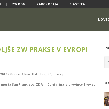
M
|
ZW DOM
|
ZAKONODAJA
|
PLASTIKA
NOVI
LJŠE ZW PRAKSE V EVROPI
IS
 2015
/ Mundo B, Rue d’Edimburg 26, Bruselj
NA
e
mesta San Francisco, ZDA in Contarina iz province Tre
viso,