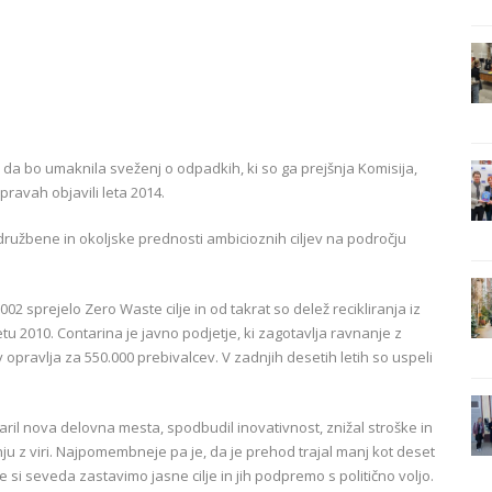
 da bo umaknila sveženj o odpadkih, ki so ga prejšnja Komisija,
pravah objavili leta 2014.
užbene in okoljske prednosti ambicioznih ciljev na področju
2002 sprejelo Zero Waste cilje in od takrat so delež recikliranja iz
etu 2010. Contarina je javno podjetje, ki zagotavlja ravnanje z
tev opravlja za 550.000 prebivalcev. V zadnjih desetih letih so uspeli
ril nova delovna mesta, spodbudil inovativnost, znižal stroške in
ju z viri. Najpomembneje pa je, da je prehod trajal manj kot deset
če si seveda zastavimo jasne cilje in jih podpremo s politično voljo.