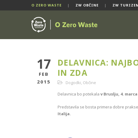
O ZERO WASTE
|
ZW OBČINE
|
ZW TURIZE
17
DELAVNICA: NAJBO
IN ZDA
FEB
2015
Dogodki
,
Občine
Delavnica bo potekala
v Bruslju, 4. marca
Predstavila se bosta primera dobre praks
Italija.