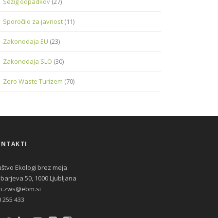
Sežig odpadkov
(27)
Sporočilo za javnost
(11)
Zakonodaja EU
(23)
Zakonodaja SLO
(30)
Zero Waste Turizem
(70)
NTAKTI
štvo Ekologi brez meja
barjeva 50, 1000 Ljubljana
fo.zws@ebm.si
 255 433