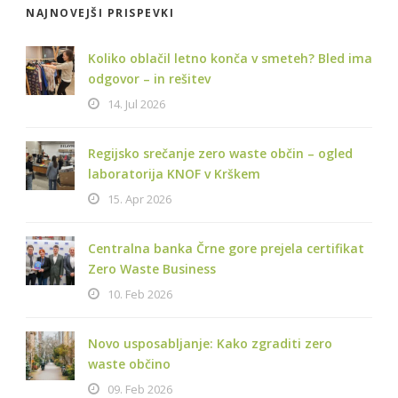
NAJNOVEJŠI PRISPEVKI
Koliko oblačil letno konča v smeteh? Bled ima
odgovor – in rešitev
14. Jul 2026
Regijsko srečanje zero waste občin – ogled
laboratorija KNOF v Krškem
15. Apr 2026
Centralna banka Črne gore prejela certifikat
Zero Waste Business
10. Feb 2026
Novo usposabljanje: Kako zgraditi zero
waste občino
09. Feb 2026