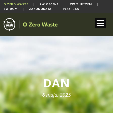
O ZERO WASTE
|
ZW OBČINE
|
ZW TURIZEM
|
ZW DOM
|
ZAKONODAJA
|
PLASTIKA
DAN
6 maja, 2025