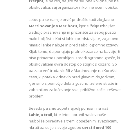
tretjini
, je pa res, da gre za skupne količine, ne na
obiskovalca, saj organizator nikoli ne oceni obiska.
Letos pa se nam je prvič pridružilo tudi zloglasno
Martinovanje v Mariboru
, kjer si želijo izboljšati
tradicijo praznovanja in prizorišče za seboj pustiti
malo bolj čisto. Kot si lahko predstavljate, zagotovo
nimajo lahke naloge in pred seboj ogromno izzivov.
Kljub temu, da ponujajo pralne kozarce na kavcijo, ti
niso primarno uporabljeni zaradi ogromne gneče, ki
obiskovalcem ovira dostop do stojnic s kozarci. So
pa zato več truda vložili v Martinovanje na Koroški
cesti, ki poteka v dnevih pred glavnim dogodkom,
kjer smo s pomočjo dela z gostinci, zelene straže in
zabojnikov za ločevanje vsaj približno začeli reševati
problem.
Seveda pa smo zopet najbolj ponosni na naš
Lahinja trail
, ki je letos obranil naslov naše
najboljše prireditve s tremi doseženimi zvezdicami,
hkrati pa se je z svojo zgodbo
uvrstil med 100