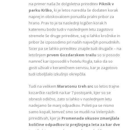
na primer naša že dolgoletna prireditev
Piknik v
parku Krško,
ki je letos naredila še dodaten korak
naprej in obiskovalcem ponudila pralni pribor za
hrano. Prav to je ta naslednji logičen korak h
kateremu bodo tudi v naslednjem letu zagotovo
stremele še druge prireditve, saj si lahko krožnike in
pribor že izposodimo pri naših največjih ponudnikih.
Sicer pa se lahko prireditev znajde tudi drugače – na
letošnjem
prvem Gozdarskem trailu
so si posodo
namreč kar izposodili v hotelu Rogla, tako da so
gosti uživali v keramičnem servisu, kar je zagotovo
tudi izboljšalo izkušnjo okrepčila.
Tudi na velikem
Maratonu treh src
so letos trajne
kozarčke razširili na kar 7 postojank, kjer so se
obnesli odlično, zato si lahko v naslednjem letu
nadejamo še manj odpadkov. Poleti pa se nismo
samo kopali, temveč smo se mudili na Velenjskih
prireditvah, kjer je
Promenada okusov zmanjšala
količine odpadkov iz prejšnjega leta za kar dve