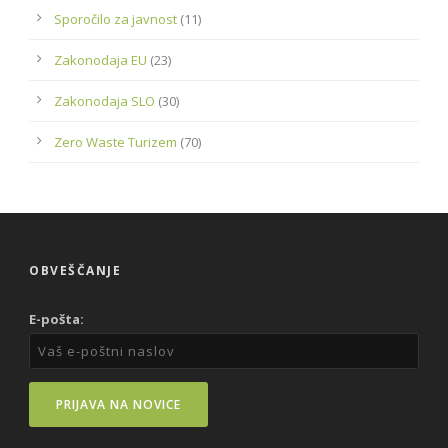
Sporočilo za javnost
(11)
Zakonodaja EU
(23)
Zakonodaja SLO
(30)
Zero Waste Turizem
(70)
OBVEŠČANJE
E-pošta: