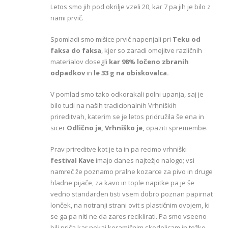
Letos smo jih pod okrilje vzeli 20, kar 7 pa jih je bilo z
nami prvič.
Spomladi smo mišice prvič napenjali pri
Teku od
faksa do faksa
, kjer so zaradi omejitve različnih
materialov dosegli
kar 98% ločeno zbranih
odpadkov
in
le 33 g na obiskovalca.
V pomlad smo tako odkorakali polni upanja, saj je
bilo tudi na naših tradicionalnih Vrhniških
prireditvah, katerim se je letos pridružila še ena in
sicer
Odlično je, Vrhniško je,
opaziti spremembe.
Prav prireditve kot je ta in pa recimo vrhniški
festival Kave
imajo danes najtežjo nalogo; vsi
namreč že poznamo pralne kozarce za pivo in druge
hladne pijače, za kavo in tople napitke pa je še
vedno standarden tisti vsem dobro poznan papirnat
lonček, na notranji strani ovit s plastičnim ovojem, ki
se ga pa niti ne da zares reciklirati. Pa smo vseeno
bili priča kar nekaj keramičnim skodelicam in težko