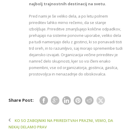
najbolj trajnostnih destinacij na svetu.
Pred nami je še veliko dela, a po letu polnem
prireditev lahko mirno rečemo, da se stanje
izboljšuje. Prireditve zmanjšujejo količine odpadkov,
prehajajo na sisteme ponovne uporabe, veliko dela
pa tudi namenjajo delu z gostinci, ki so ponavadi tisti
trd oreh, in to razumljivo, saj morajo spremembe tudi
dejansko izvajati. Organizacija večine prireditev je
namreč delo skupnosti, kjer so vsi členi enako
pomembni, vse od organizatorja, gostinca, gasilca,
prostovoljca in nenazadnje do obiskovalca.
Share Post:
KO SO ZABOJNIKI NA PRIREDITVAH PRAZNI, VEMO, DA
NEKAJ DELAMO PRAV