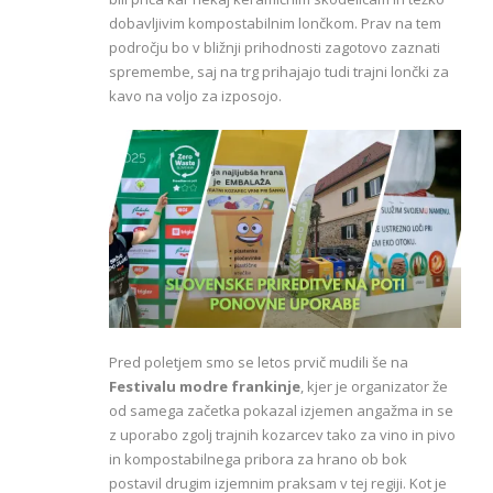
dobavljivim kompostabilnim lončkom. Prav na tem
področju bo v bližnji prihodnosti zagotovo zaznati
spremembe, saj na trg prihajajo tudi trajni lončki za
kavo na voljo za izposojo.
Pred poletjem smo se letos prvič mudili še na
Festivalu modre frankinje
, kjer je organizator že
od samega začetka pokazal izjemen angažma in se
z uporabo zgolj trajnih kozarcev tako za vino in pivo
in kompostabilnega pribora za hrano ob bok
postavil drugim izjemnim praksam v tej regiji. Kot je