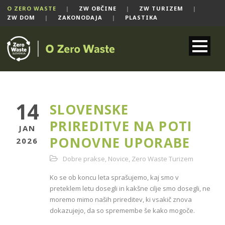
O ZERO WASTE
|
ZW OBČINE
|
ZW TURIZEM
|
ZW DOM
|
ZAKONODAJA
|
PLASTIKA
14
SLOVENSKE
PRIREDITVE NA POTI
JAN
PONOVNE UPORABE
2026
Dobre prakse
,
Novice
,
Zero Waste Turizem
Ko se ob koncu leta sprašujemo, kaj smo v
preteklem letu dosegli in kakšne cilje smo dosegli, ne
moremo mimo naših prireditev, ki vsakič znova
dokazujejo, da so spremembe še kako mogoče.