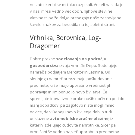
ne zato, ker bi se mi tako razpisali. Veseli nas, da je
v naši mreži vedno več občin, njihove številne
aktivnosti pa že dolgo presegajo naše zastavljeno
število znakov za besedila na tej spletni strani.
Vrhnika, Borovnica, Log-
Dragomer
Dobre prakse
sodelovanja na področju
gospodarstva
izvaja vrhniški Depo. Sodelujejo
namreč s podjetjem Mercator in Lesnina. Od
slednjega namreč prevzemajo poškodovane
predmete, ki še imajo uporabno vrednost, jih
popravijo in jim ponudijo novo življenje. Če
spremljate inovativne korake naših občin na poti do
manj odpadkov, pa zagotovo niste mogli mimo
novice, da v Depoju novo življenje dobijo tudi
odslužene
avtomobilske zračne blazine
, iz
katerih izdelujejo čudovite nahrbtnike. Sicer pa
Vrhničani še vedno največ uporabnih predmetov