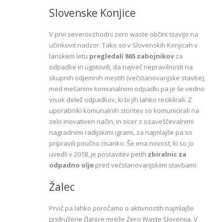
Slovenske Konjice
V prvi severovzhodni zero waste občini stavijo na
učinkovit nadzor. Tako so v Slovenskih Konjicah v
lanskem letu
pregledali 865 zabojnikov
za
odpadke in ugotovili, da največ nepravilnosti na
skupnih odjemnih mestih (večstanovanjske stavbe),
med mešanimi komunalnimi odpadki pa je še vedno
visok delež odpadkov, ki bi jih lahko reciklirali. Z
uporabniki komunalnih storitev so komunicirali na
zelo inovativen način, in sicer z ozaveščevalnimi
nagradnimi radijskimi igrami, za najmlajše pa so
pripravili poučno risanko. Še ena novost, ki so jo
uvedli v 2018, je postavitev petih
zbiralnic za
odpadno olje
pred večstanovanjskimi stavbami.
Žalec
Prvič pa lahko poročamo o aktivnostih najmlajše
pridružene članice mreže Zero Waste Slovenija. V