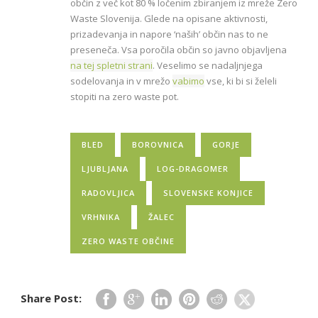
občin z več kot 80 % ločenim zbiranjem iz mreže Zero
Waste Slovenija. Glede na opisane aktivnosti,
prizadevanja in napore ‘naših’ občin nas to ne
preseneča. Vsa poročila občin so javno objavljena
na tej spletni strani
. Veselimo se nadaljnjega
sodelovanja in v mrežo
vabimo
vse, ki bi si želeli
stopiti na zero waste pot.
BLED
BOROVNICA
GORJE
LJUBLJANA
LOG-DRAGOMER
RADOVLJICA
SLOVENSKE KONJICE
VRHNIKA
ŽALEC
ZERO WASTE OBČINE
Share Post: