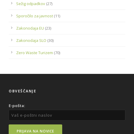
Sežig odpadkov
(27)
Sporočilo za javnost
(11)
Zakonodaja EU
(23)
Zakonodaja SLO
(30)
Zero Waste Turizem
(70)
OBVEŠČANJE
E-pošta: