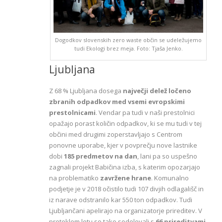
Dogodkov slovenskih zero waste občin se udeležujemo
tudi Ekologi brez meja. Foto: Tjaša Jenko.
Ljubljana
Z 68 % Ljubljana dosega
največji delež ločeno
zbranih odpadkov med vsemi evropskimi
prestolnicami
. Vendar pa tudi v naši prestolnici
opažajo porast količin odpadkov, ki se mu tudi v tej
občini med drugimi zoperstavljajo s Centrom
ponovne uporabe, kjer v povprečju nove lastnike
dobi
185 predmetov na dan
, lani pa so uspešno
zagnali projekt Babičina izba, s katerim opozarjajo
na problematiko
zavržene hrane
. Komunalno
podjetje je v 2018 očistilo tudi 107 divjih odlagališč in
iz narave odstranilo kar 550 ton odpadkov. Tudi
Ljubljančani apelirajo na organizatorje prireditev. V
preteklem letu so tako sodelovali s
66 prireditvami
,