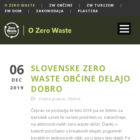
O ZERO WASTE
|
ZW OBČINE
|
ZW TURIZEM
|
ZW DOM
|
ZAKONODAJA
|
PLASTIKA
06
SLOVENSKE ZERO
WASTE OBČINE DELAJO
DEC
DOBRO
2019
Dobre prakse
,
Občine
Čeprav se poslavlja že leto 2019, pa se želimo za
trenutek ozreti še na leto pred tem oz. natančneje,
na aktivnosti naših zero waste občin. Članki, v
katerih poročamo o kreativnih idejah, pogumnih
korakih in ambicioznih ciljih, so iz leta v leto daljši. Pa