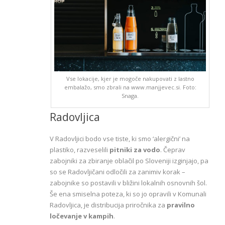
Vse lokacije, kjer je mogoče nakupovati z lastno
embalažo, smo zbrali na www.manjjevec.si. Foto:
Snaga.
Radovljica
V Radovljici bodo vse tiste, ki smo ‘alergični’ na
plastiko, razveselili
pitniki za vodo
. Čeprav
zabojniki za zbiranje oblačil po Sloveniji izginjajo, pa
so se Radovljičani odločili za zanimiv korak –
zabojnike so postavili v bližini lokalnih osnovnih šol.
Še ena smiselna poteza, ki so jo opravili v Komunali
Radovljica, je distribucija priročnika za
pravilno
ločevanje v kampih
.