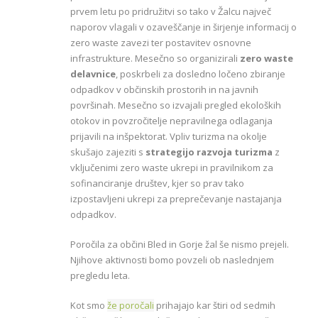
prvem letu po pridružitvi so tako v Žalcu največ
naporov vlagali v ozaveščanje in širjenje informacij o
zero waste zavezi ter postavitev osnovne
infrastrukture. Mesečno so organizirali
zero waste
delavnice
, poskrbeli za dosledno ločeno zbiranje
odpadkov v občinskih prostorih in na javnih
površinah. Mesečno so izvajali pregled ekoloških
otokov in povzročitelje nepravilnega odlaganja
prijavili na inšpektorat. Vpliv turizma na okolje
skušajo zajeziti s
strategijo razvoja turizma
z
vključenimi zero waste ukrepi in pravilnikom za
sofinanciranje društev, kjer so prav tako
izpostavljeni ukrepi za preprečevanje nastajanja
odpadkov.
Poročila za občini Bled in Gorje žal še nismo prejeli.
Njihove aktivnosti bomo povzeli ob naslednjem
pregledu leta.
Kot smo
že poročali
prihajajo kar štiri od sedmih