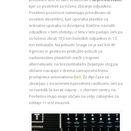
kjer so poskrbeli za ločeno zbiranje odpadkov.
Posebno pozornost namenjajo prireditvam ob
veselem decembru, kjer uporaba plastike za
enkratno uporabo ni dovoljena. Količine nastalih
odpadkov v tem obdobju iz leta v leto padajo, lani pa
so ločeno zbrali 19,5 ton bioloških odpadkov in 1,5
ton embalaže. Na pobudo Snage se je več kot 40
trgovcev in gostincev pridružilo pobudi za
nadomestitev plastičnih vrečk s trajnimi
alternativami, na brezembalažni življenjski slog pa
občane navajajo z dvema samopostrežnima
prodajnima avtomatoma
Bert
. Že dlje časa se
ukvarjajo z invazivnimi tujerodnimi rastlinami, lani pa
so naredili še korak naprej – v zbirnem centru na
Povšetovi imajo imajo občani na voljo zabojnike za
oddajo 11 vrst invazivk.