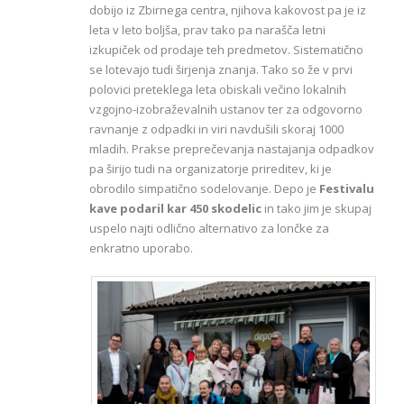
dobijo iz Zbirnega centra, njihova kakovost pa je iz
leta v leto boljša, prav tako pa narašča letni
izkupiček od prodaje teh predmetov. Sistematično
se lotevajo tudi širjenja znanja. Tako so že v prvi
polovici preteklega leta obiskali večino lokalnih
vzgojno-izobraževalnih ustanov ter za odgovorno
ravnanje z odpadki in viri navdušili skoraj 1000
mladih. Prakse preprečevanja nastajanja odpadkov
pa širijo tudi na organizatorje prireditev, ki je
obrodilo simpatično sodelovanje. Depo je
Festivalu
kave podaril kar 450 skodelic
in tako jim je skupaj
uspelo najti odlično alternativo za lončke za
enkratno uporabo.